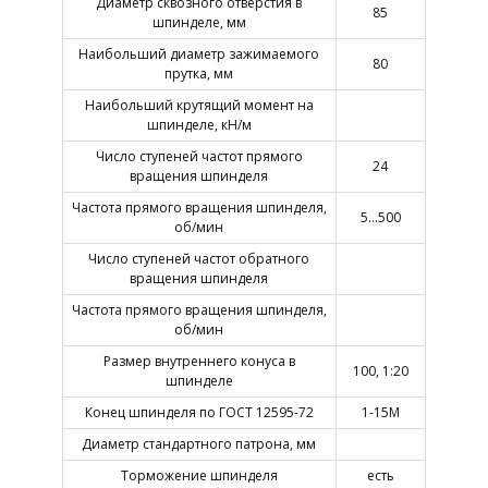
Диаметр сквозного отверстия в
85
шпинделе, мм
Наибольший диаметр зажимаемого
80
прутка, мм
Наибольший крутящий момент на
шпинделе, кН/м
Число ступеней частот прямого
24
вращения шпинделя
Частота прямого вращения шпинделя,
5…500
об/мин
Число ступеней частот обратного
вращения шпинделя
Частота прямого вращения шпинделя,
об/мин
Размер внутреннего конуса в
100, 1:20
шпинделе
Конец шпинделя по ГОСТ 12595-72
1-15М
Диаметр стандартного патрона, мм
Торможение шпинделя
есть