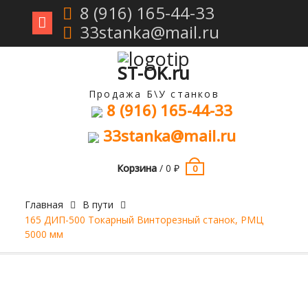
8 (916) 165-44-33
33stanka@mail.ru
Перейти
к
содержимому
ST-OK.ru
Продажа Б\У станков
8 (916) 165-44-33
33stanka@mail.ru
Корзина
/
0
₽
0
Главная
В пути
165 ДИП-500 Токарный Винторезный станок, РМЦ
5000 мм
Продан