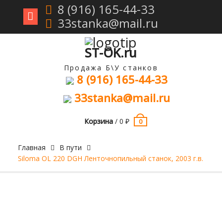
8 (916) 165-44-33
33stanka@mail.ru
Перейти
к
содержимому
ST-OK.ru
Продажа Б\У станков
8 (916) 165-44-33
33stanka@mail.ru
Корзина
/
0
₽
0
Главная
В пути
Siloma OL 220 DGH Ленточнопильный станок, 2003 г.в.
Продан