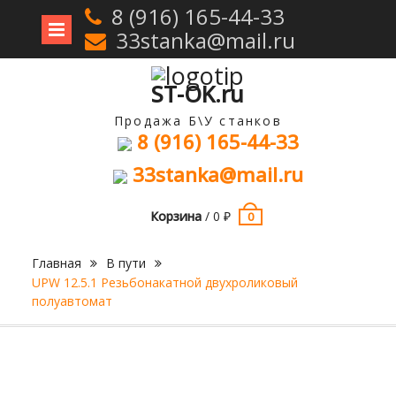
8 (916) 165-44-33
33stanka@mail.ru
Перейти
к
содержимому
ST-OK.ru
Продажа Б\У станков
8 (916) 165-44-33
33stanka@mail.ru
Корзина
/
0
₽
0
Главная
В пути
UPW 12.5.1 Резьбонакатной двухроликовый
полуавтомат
Продан