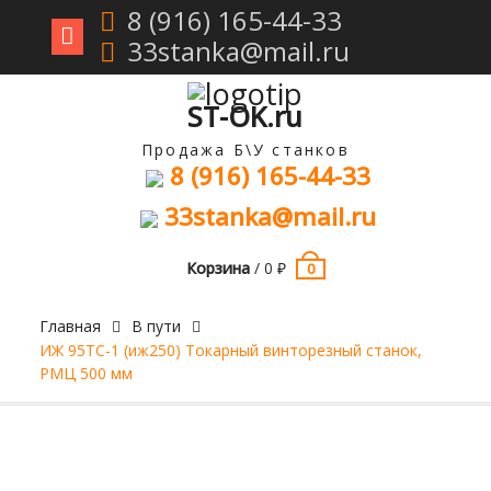
8 (916) 165-44-33
33stanka@mail.ru
Перейти
к
содержимому
ST-OK.ru
Продажа Б\У станков
8 (916) 165-44-33
33stanka@mail.ru
Корзина
/
0
₽
0
Главная
В пути
ИЖ 95ТС-1 (иж250) Токарный винторезный станок,
РМЦ 500 мм
Продан