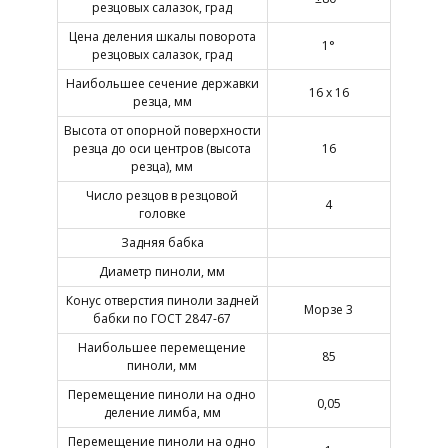
резцовых салазок, град
Цена деления шкалы поворота
1°
резцовых салазок, град
Наибольшее сечение державки
16 х 16
резца, мм
Высота от опорной поверхности
резца до оси центров (высота
16
резца), мм
Число резцов в резцовой
4
головке
Задняя бабка
Диаметр пиноли, мм
Конус отверстия пиноли задней
Морзе 3
бабки по ГОСТ 2847-67
Наибольшее перемещение
85
пиноли, мм
Перемещение пиноли на одно
0,05
деление лимба, мм
Перемещение пиноли на одно