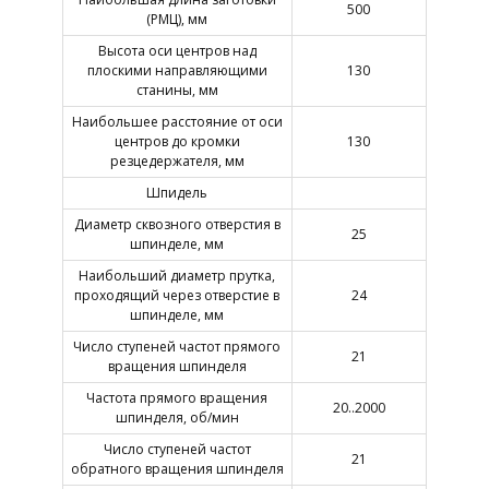
500
(РМЦ), мм
Высота оси центров над
плоскими направляющими
130
станины, мм
Наибольшее расстояние от оси
центров до кромки
130
резцедержателя, мм
Шпидель
Диаметр сквозного отверстия в
25
шпинделе, мм
Наибольший диаметр прутка,
проходящий через отверстие в
24
шпинделе, мм
Число ступеней частот прямого
21
вращения шпинделя
Частота прямого вращения
20..2000
шпинделя, об/мин
Число ступеней частот
21
обратного вращения шпинделя