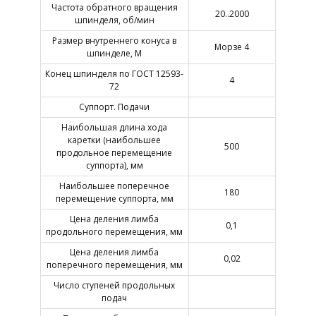
Частота обратного вращения
20..2000
шпинделя, об/мин
Размер внутреннего конуса в
Морзе 4
шпинделе, М
Конец шпинделя по ГОСТ 12593-
4
72
Суппорт. Подачи
Наибольшая длина хода
каретки (наибольшее
500
продольное перемещение
суппорта), мм
Наибольшее поперечное
180
перемещение суппорта, мм
Цена деления лимба
0,1
продольного перемещения, мм
Цена деления лимба
0,02
поперечного перемещения, мм
Число ступеней продольных
подач