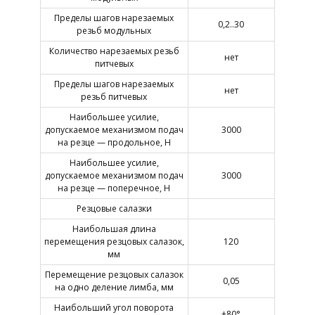
Пределы шагов нарезаемых
0,2..30
резьб модульных
Количество нарезаемых резьб
нет
питчевых
Пределы шагов нарезаемых
нет
резьб питчевых
Наибольшее усилие,
допускаемое механизмом подач
3000
на резце — продольное, Н
Наибольшее усилие,
допускаемое механизмом подач
3000
на резце — поперечное, Н
Резцовые салазки
Наибольшая длина
перемещения резцовых салазок,
120
мм
Перемещение резцовых салазок
0,05
на одно деление лимба, мм
Наибольший угол поворота
±80°