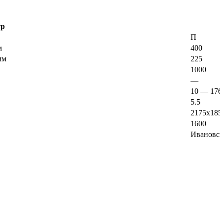
тр
П
м
400
мм
225
1000
—
10 — 17
5.5
2175х18
1600
Ивановс