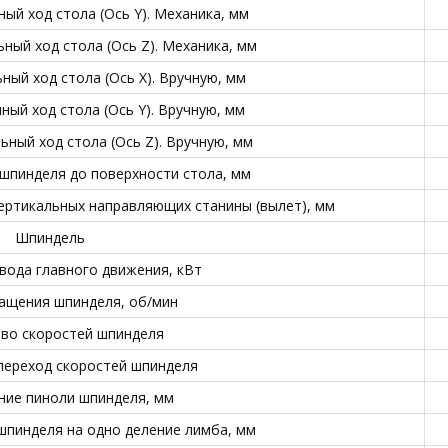
ый ход стола (Ось Y). Механика, мм
ный ход стола (Ось Z). Механика, мм
ый ход стола (Ось X). Вручную, мм
ый ход стола (Ось Y). Вручную, мм
ный ход стола (Ось Z). Вручную, мм
 шпинделя до поверхности стола, мм
вертикальных направляющих станины (вылет), мм
Шпиндель
ода главного движения, кВт
ащения шпинделя, об/мин
во скоростей шпинделя
переход скоростей шпинделя
ие пиноли шпинделя, мм
пинделя на одно деление лимба, мм