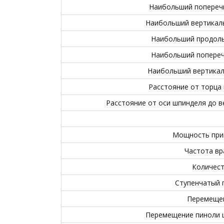
Наибольший поперечн
Наибольший вертикаль
Наибольший продольн
Наибольший поперечн
Наибольший вертикаль
Расстояние от торца
Расстояние от оси шпинделя до 
Мощность прив
Частота вр
Количест
Ступенчатый 
Перемещен
Перемещение пиноли ш