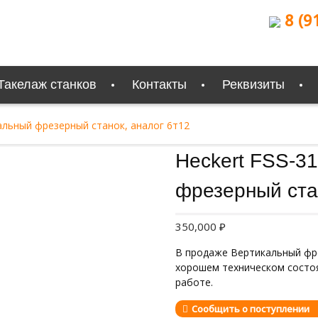
8 (9
Такелаж станков
Контакты
Реквизиты
кальный фрезерный станок, аналог 6т12
Продан
Heckert FSS-3
фрезерный ста
350,000
₽
В продаже Вертикальный фрез
хорошем техническом состоян
работе.
Сообщить о поступлении