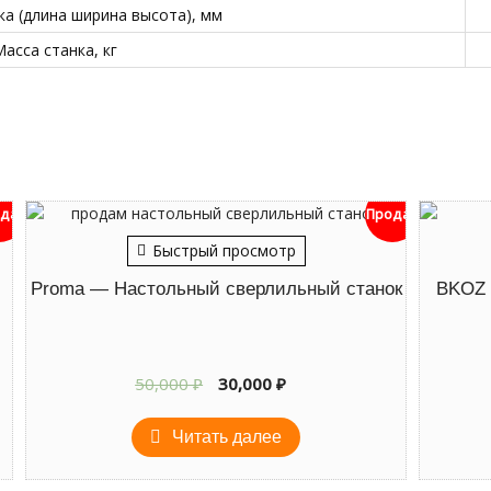
ка (длина ширина высота), мм
асса станка, кг
дан
Продан
Быстрый просмотр
Proma — Настольный сверлильный станок
BKOZ 
Первоначальная
Текущая
50,000
₽
30,000
₽
цена
цена:
составляла
30,000 ₽.
Читать далее
50,000 ₽.