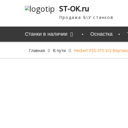
Перейти
ST-OK.ru
к
содержимому
Продажа Б\У станков
Станки в наличии
Оснастка
Главная
В пути
Heckert FSS-315 V/2 Верти