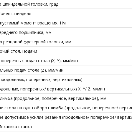
а шпиндельной головки, град
Конец шпинделя
пустимый момент вращения, Нм
ереднего подшипника, мм
 резцовой фрезерной головки, мм
очий стол. Подачи
оперечных подач стола (X, Y), мм/мин
льных подач стола (Z), мм/мин
(продольных, поперечных, вертикальных)
ольных, поперечных/ вертикальных) X, Y/ Z, м/мин
лимба (продольное, поперечное, вертикальное), мм
 стола на один оборот лимба (продольное, поперечное/ верти
е допустимое усилие резания (продольное/ поперечное/ вертика
еханика станка