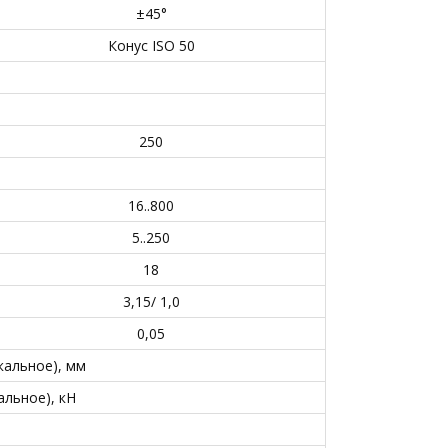
±45°
Конус ISO 50
250
16..800
5..250
18
3,15/ 1,0
0,05
кальное), мм
льное), кН