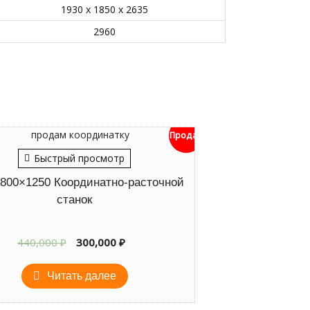
1930 х 1850 х 2635
2960
Продан
Быстрый просмотр
800×1250 Координатно-расточной
станок
Первоначальная
Текущая
440,000
₽
300,000
₽
цена
цена:
составляла
300,000 ₽.
Читать далее
440,000 ₽.