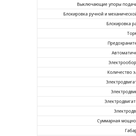
Выключающие упоры подачи 
Блокировка ручной и механическо
Блокировка р
Тор
Предохраните
Автоматиче
Электрообор
Количество э
Электродвигат
Электродви
Электродвигат
Электродв
Суммарная мощнос
Габа