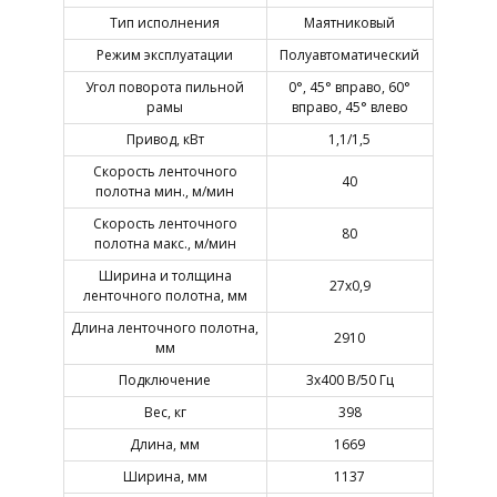
Тип исполнения
Маятниковый
Режим эксплуатации
Полуавтоматический
Угол поворота пильной
0°, 45° вправо, 60°
рамы
вправо, 45° влево
Привод, кВт
1,1/1,5
Скорость ленточного
40
полотна мин., м/мин
Скорость ленточного
80
полотна макс., м/мин
Ширина и толщина
27х0,9
ленточного полотна, мм
Длина ленточного полотна,
2910
мм
Подключение
3х400 В/50 Гц
Вес, кг
398
Длина, мм
1669
Ширина, мм
1137