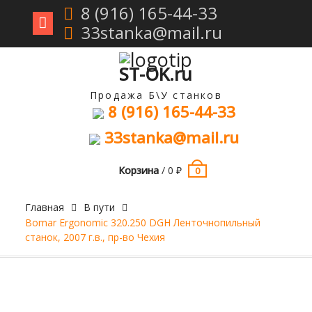
8 (916) 165-44-33
33stanka@mail.ru
Перейти
к
содержимому
ST-OK.ru
Продажа Б\У станков
8 (916) 165-44-33
33stanka@mail.ru
Корзина
/
0
₽
0
Главная
В пути
Bomar Ergonomic 320.250 DGH Ленточнопильный
станок, 2007 г.в., пр-во Чехия
Продан