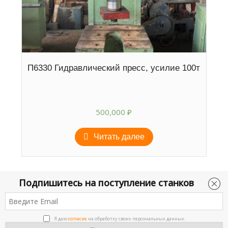
П6330 Гидравлический пресс, усилие 100т
500,000
₽
Читать далее
Подпишитесь на поступление станков
ст-ок.ру © Все права защищены.
Я даю
согласие
на обработку своих персональных данных.