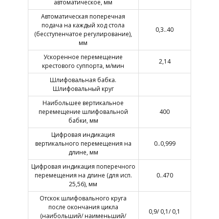
автоматическое, мм
Автоматическая поперечная
подача на каждый ход стола
0,3..40
(бесступенчатое регулирование),
мм
Ускоренное перемещение
2,14
крестового суппорта, м/мин
Шлифовальная бабка.
Шлифовальный круг
Наибольшее вертикальное
перемещение шлифовальной
400
бабки, мм
Цифровая индикация
вертикального перемещения на
0..0,999
длине, мм
Цифровая индикация поперечного
перемещения на длине (для исп.
0..470
25,56), мм
Отскок шлифовального круга
после окончания цикла
0,9/ 0,1/ 0,1
(наибольший/ наименьший/