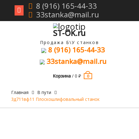
8 (916) 165-44-33
33stanka@mail.ru
Перейти
к
содержимому
ST-OK.ru
Продажа Б\У станков
8 (916) 165-44-33
33stanka@mail.ru
Корзина
/
0
₽
0
Главная
В пути
3д711вф11 Плоскошлифовальный станок
Продан