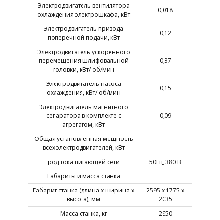
Электродвигатель вентилятора
0,018
охлаждения электрошкафа, кВт
Электродвигатель привода
0,12
поперечной подачи, кВт
Электродвигатель ускоренного
перемещения шлифовальной
0,37
головки, кВт/ об/мин
Электродвигатель насоса
0,15
охлаждения, кВт/ об/мин
Электродвигатель магнитного
сепаратора в комплекте с
0,09
агрегатом, кВт
Общая установленная мощность
всех электродвигателей, кВт
род тока питающей сети
50Гц, 380 В
Габариты и масса станка
Габарит станка (длина х ширина х
2595 х 1775 х
высота), мм
2035
Масса станка, кг
2950