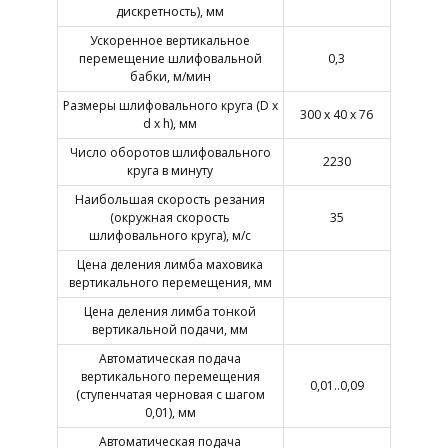
дискретность), мм
Ускоренное вертикальное
перемещение шлифовальной
0,3
бабки, м/мин
Размеры шлифовального круга (D x
300 х 40 х 76
d x h), мм
Число оборотов шлифовального
2230
круга в минуту
Наибольшая скорость резания
(окружная скорость
35
шлифовального круга), м/с
Цена деления лимба маховика
вертикального перемещения, мм
Цена деления лимба тонкой
вертикальной подачи, мм
Автоматическая подача
вертикального перемещения
0,01..0,09
(ступенчатая черновая с шагом
0,01), мм
Автоматическая подача